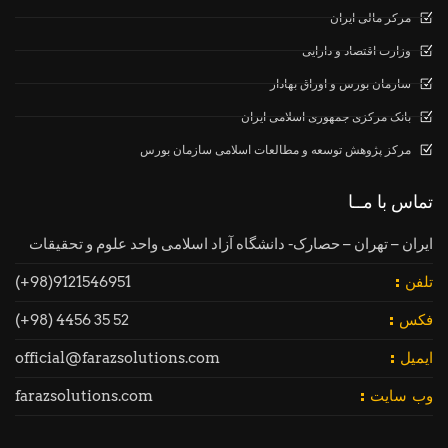
مرکر مالی ایران
وزارت اقتصاد و دارایی
سارمان بورس و اوراق بهادار
بانک مرکزی جمهوری اسلامی ایران
مرکز پژوهش توسعه و مطالعات اسلامی سازمان بورس
تماس با مــا
ایران – تهران – حصارک- دانشگاه آزاد اسلامی واحد علوم و تحقیقات
9121546951(98+)
تلفن :
52 35 4456 (98+)
فکس :
official@farazsolutions.com
ایمیل :
farazsolutions.com
وب سایت :