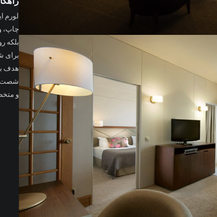
راهکار
لورم ا
چاپ، و
بلکه ر
برای شر
هدف به
شصت و 
و متخص