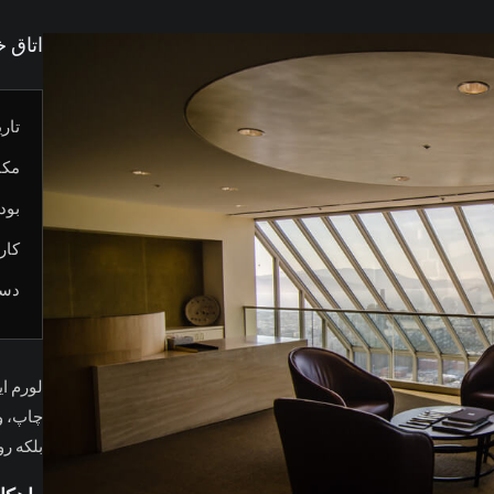
اتاق 
تاری
مکا
بود
کار
دست
لورم ا
چاپ، و
بلکه ر