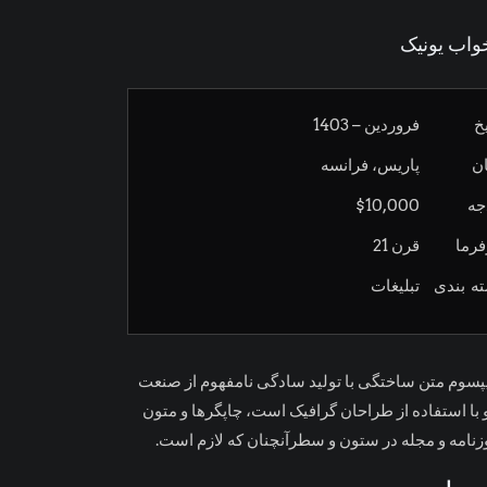
خواب یونیک
فروردین – 1403
خ
پاریس، فرانسه
ن
$10,000
جه
قرن 21
فرما
تبلیغات
ه بندی
یپسوم متن ساختگی با تولید سادگی نامفهوم از صنعت
 با استفاده از طراحان گرافیک است، چاپگرها و متون
وزنامه و مجله در ستون و سطرآنچنان که لازم است.