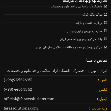
سازمانها ونهادهای مرتبط
دانشگاه آزاد اسلامی و احد علوم و تحقیفات
مرکر مالی ایران
وزارت اقتصاد و دارایی
سارمان بورس و اوراق بهادار
بانک مرکزی جمهوری اسلامی ایران
مرکز پژوهش توسعه و مطالعات اسلامی سازمان بورس
تماس با مــا
ایران – تهران – حصارک- دانشگاه آزاد اسلامی واحد علوم و تحقیقات
9121546951(98+)
تلفن :
52 35 4456 (98+)
فکس :
official@farazsolutions.com
ایمیل :
farazsolutions.com
وب سایت :