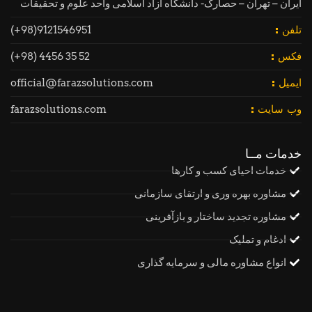
ایران – تهران – حصارک- دانشگاه آزاد اسلامی واحد علوم و تحقیقات
9121546951(98+)
تلفن :
52 35 4456 (98+)
فکس :
official@farazsolutions.com
ایمیل :
farazsolutions.com
وب سایت :
خدمات مــا
خدمات احیای کسب و کارها
مشاوره بهره وری و ارتقای سازمانی
مشاوره تجدید ساختار و بازآفرینی
ادغام و تملیک
انواع مشاوره مالی و سرمایه گذاری